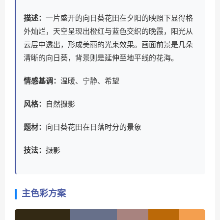
描述：
一片盛开的向日葵花田在夕阳的映照下显得格
外灿烂，天空呈现出橙红与蓝色交织的晚霞，阳光从
云层中透出，形成美丽的光束效果。画面前景是几朵
清晰的向日葵，背景则是延伸至地平线的花海。
情感基调：
温暖、宁静、希望
风格：
自然摄影
题材：
向日葵花田在日落时分的景象
技法：
摄影
主色彩方案