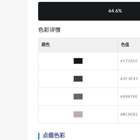
64.6%
色彩详情
颜色
色值
#171A1C
#3C3E43
#69676E
#BCAEB1
点缀色彩