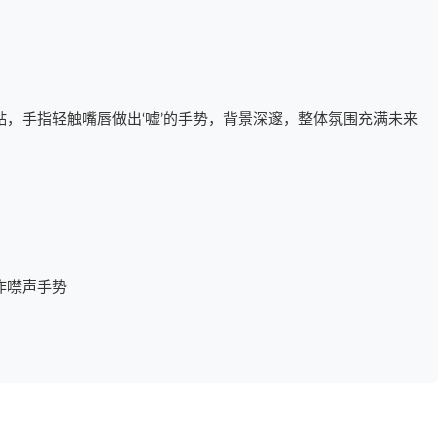
，手指轻触嘴唇做出‘嘘’的手势，背景深邃，整体氛围充满未来
作噤声手势