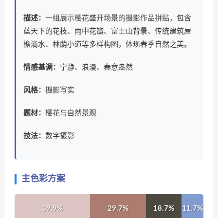
描述：
一组展示樱花盛开场景的摄影作品拼贴，包含
蓝天下的花枝、雨中花瓣、富士山背景、传统建筑屋
檐滴水、林荫小道等多样构图，体现春季自然之美。
情感基调：
宁静、浪漫、春意盎然
风格：
摄影写实
题材：
樱花与自然景观
技法：
数字摄影
主色彩方案
39.9%
29.7%
18.7%
11.7%