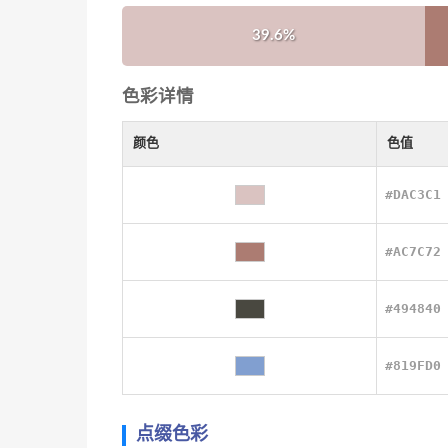
39.6%
色彩详情
颜色
色值
#DAC3C1
#AC7C72
#494840
#819FD0
点缀色彩