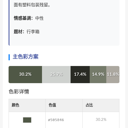
面有塑料包装残留。
情感基调：
中性
题材：
行李箱
主色彩方案
30.2%
25.7%
17.4%
14.9%
11.8%
色彩详情
颜色
色值
占比
#505846
30.2%