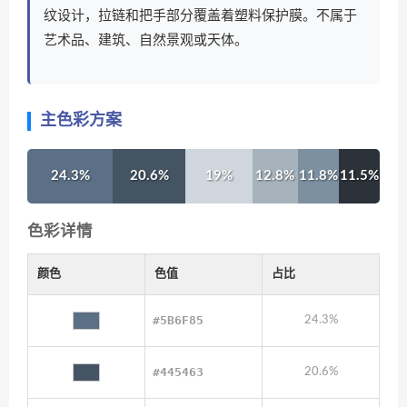
纹设计，拉链和把手部分覆盖着塑料保护膜。不属于
艺术品、建筑、自然景观或天体。
主色彩方案
24.3%
20.6%
19%
12.8%
11.8%
11.5%
色彩详情
颜色
色值
占比
#5B6F85
24.3%
#445463
20.6%