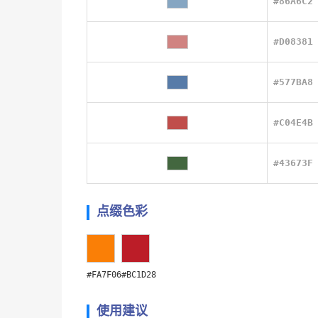
#86A6C2
#D08381
#577BA8
#C04E4B
#43673F
点缀色彩
#FA7F06
#BC1D28
使用建议