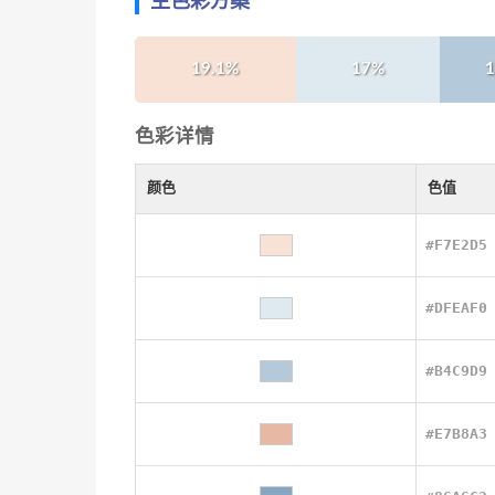
主色彩方案
19.1%
17%
1
色彩详情
颜色
色值
#F7E2D5
#DFEAF0
#B4C9D9
#E7B8A3