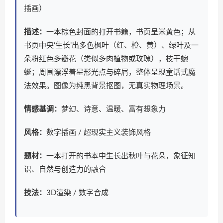
插画）
描述：
一本棕色封面的打开书籍，书页呈米黄色；从
书页中央‘生长’出多色枫叶（红、橙、黄）、绿叶及一
朵粉红色多瓣花（类似多肉植物或玫瑰），枝干蜿
蜒；周围漂浮着星形光点与碎屑，整体呈现童话式魔
法效果。图像为纯黑背景抠图，无真实物理场景。
情感基调：
梦幻、诗意、温暖、富有想象力
风格：
数字插画 / 超现实主义装饰风格
题材：
一本打开的书本中生长出秋叶与花朵，象征知
识、自然与创造力的融合
技法：
3D渲染 / 数字合成