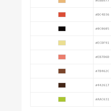
#EBB877
#DC4D36
#0C0605
#ECDF91
#EB7D6D
#7B462C
#442617
#AAC631