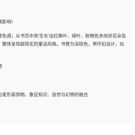
格影响）
色调；从书页中央‘生长’出红枫叶、绿叶、粉橙色多肉状花朵及
，整体呈现超现实的童话风格。书脊为深棕色，带环扣设计，似
望
与星形装饰物，象征知识、自然与幻想的融合