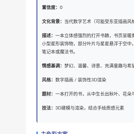
置信度：
0
文化背景：
当代数字艺术（可能受东亚插画风
描述：
一本立体感强烈的打开书籍，书页呈暖黄
小型星形装饰物，部分叶片与星星悬浮于空中
笔记本或魔法书。
情感基调：
梦幻、温馨、诗意、充满童趣与希
风格：
数字插画 / 装饰性3D渲染
题材：
一本打开的书，从中生长出秋叶、花朵
技法：
3D建模与渲染，结合手绘质感元素