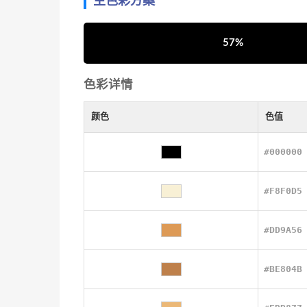
主色彩方案
57%
色彩详情
颜色
色值
#000000
#F8F0D5
#DD9A56
#BE804B