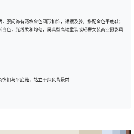
裙，腰间饰有两枚金色圆形扣饰，裙摆及膝，搭配金色平底鞋；
米白色，光线柔和均匀，属典型高端童装或轻奢女装商业摄影风
色饰扣与平底鞋，站立于纯色背景前