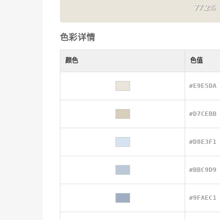
77.2%
色彩详情
颜色
色值
#E9E5DA
#D7CEBB
#D8E3F1
#BBC9D9
#9FAEC1