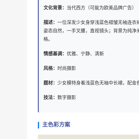
文化背景：
当代西方（可能为欧美品牌广告）
描述：
一位深发少女身穿浅蓝色褶皱无袖连衣
姿态自然，一手叉腰，直视镜头；背景为纯净
格。
情感基调：
优雅、宁静、清新
风格：
时尚摄影
题材：
少女模特身着浅蓝色无袖中长裙，配金
技法：
数字摄影
主色彩方案