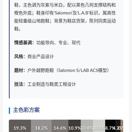
鞋，主色调为灰紫与米白，配以黑色几何支撑结构和
橙色外底；鞋身印有'Salomon'及'L.A.B'标识，属高性
能轻量级山地跑鞋；背景为鞋店货架，陈列同类运动
鞋。
情感基调：
功能导向、专业、现代
风格：
商业产品设计
题材：
户外越野跑鞋（Salomon S/LAB ACS模型）
技法：
工业制造与鞋类工程设计
主色彩方案
19.3%
18.2%
14.6%
10.9%
10.8%
10.5%
8.7%
4.7%
2.2%
0.1%